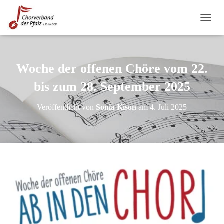
N
A
V
I
G
Woche der offenen Chöre vom 22.
A
T
bis zum 28. September 2025
I
O
Veröffentlicht von
Sonia Kison
am
4. Juli 2025
N
U
M
S
C
H
A
L
T
E
N