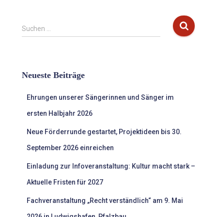
S
Suchen …
u
c
h
e
Neueste Beiträge
n
n
Ehrungen unserer Sängerinnen und Sänger im
a
c
ersten Halbjahr 2026
h
:
Neue Förderrunde gestartet, Projektideen bis 30.
September 2026 einreichen
Einladung zur Infoveranstaltung: Kultur macht stark –
Aktuelle Fristen für 2027
Fachveranstaltung „Recht verständlich“ am 9. Mai
2026 in Ludwigshafen, Pfalzbau