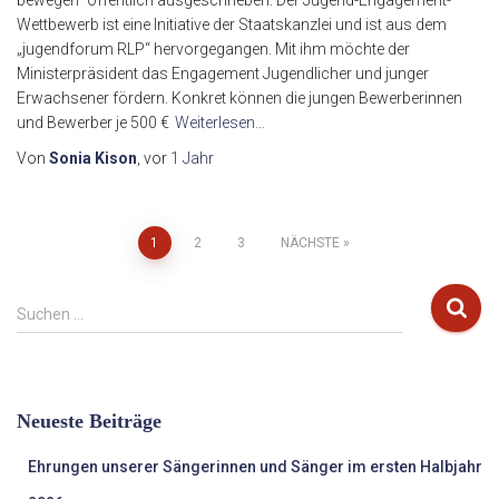
bewegen“ öffentlich ausgeschrieben. Der Jugend-Engagement-
Wettbewerb ist eine Initiative der Staatskanzlei und ist aus dem
„jugendforum RLP“ hervorgegangen. Mit ihm möchte der
Ministerpräsident das Engagement Jugendlicher und junger
Erwachsener fördern. Konkret können die jungen Bewerberinnen
und Bewerber je 500 €
Weiterlesen…
Von
Sonia Kison
, vor
1 Jahr
Seitennummerierung
1
2
3
NÄCHSTE
der
S
Suchen …
u
Beiträge
c
h
e
Neueste Beiträge
n
n
Ehrungen unserer Sängerinnen und Sänger im ersten Halbjahr
a