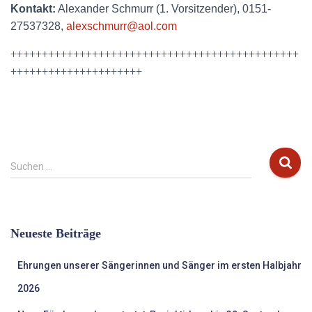
Kontakt:
Alexander Schmurr (1. Vorsitzender), 0151-
27537328,
alexschmurr@aol.com
++++++++++++++++++++++++++++++++++++++++++++++
+++++++++++++++++++++
S
Suchen …
u
c
h
e
Neueste Beiträge
n
n
Ehrungen unserer Sängerinnen und Sänger im ersten Halbjahr
a
c
2026
h