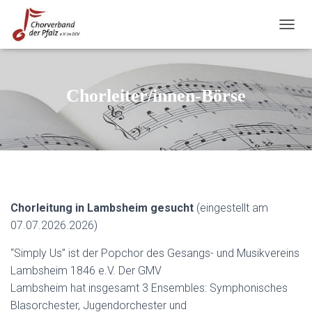
N
A
V
I
G
Chorleiter/innen-Börse
A
T
I
O
N
U
M
S
Chorleitung in Lambsheim gesucht
(eingestellt am
C
H
07.07.2026.2026)
A
L
“Simply Us” ist der Popchor des Gesangs- und Musikvereins
T
Lambsheim 1846 e.V. Der GMV
E
N
Lambsheim hat insgesamt 3 Ensembles: Symphonisches
Blasorchester, Jugendorchester und