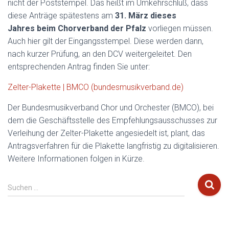
nicht der Poststempel. Das heißt im Umkehrschluß, dass
diese Anträge spätestens am
31. März dieses
Jahres
beim Chorverband
der Pfalz
vorliegen müssen.
Auch hier gilt der Eingangsstempel. Diese werden dann,
nach kurzer Prüfung, an den DCV weitergeleitet. Den
entsprechenden Antrag finden Sie unter:
Zelter-Plakette | BMCO (bundesmusikverband.de)
Der Bundesmusikverband Chor und Orchester (BMCO), bei
dem die Geschäftsstelle des Empfehlungsausschusses zur
Verleihung der Zelter-Plakette angesiedelt ist, plant, das
Antragsverfahren für die Plakette langfristig zu digitalisieren.
Weitere Informationen folgen in Kürze.
S
Suchen …
u
c
h
e