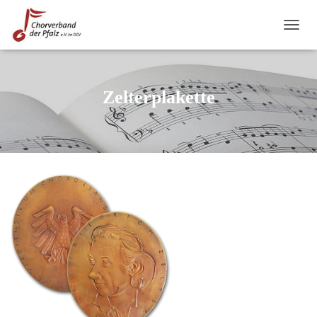
N
A
V
I
G
Zelterplakette
A
T
I
O
N
U
M
S
C
H
A
L
T
E
N